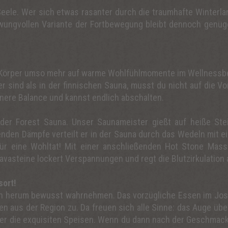
ele. Wer sich etwas rasanter durch die traumhafte Winterlan
hwungvollen Variante der Fortbewegung bleibt dennoch genüg
r Körper umso mehr auf warme Wohlfühlmomente im Wellnessbere
r sind als in der finnischen Sauna, musst du nicht auf die V
nnere Balance und kannst endlich abschalten.
der Forest Sauna. Unser Saunameister gießt auf heiße Stei
genden Dämpfe verteilt er in der Sauna durch das Wedeln mit e
ür eine Wohltat! Mit einer anschließenden Hot Stone Massa
asteine lockert Verspannungen und regt die Blutzirkulation 
sort!
h herum bewusst wahrnehmen. Das vorzügliche Essen im Jose
en aus der Region zu. Da freuen sich alle Sinne: das Auge übe
r die exquisiten Speisen. Wenn du dann nach der Geschmacksre