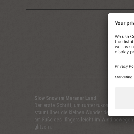
Der Allt
Verkehrs
entlang q
Liste, di
Hause. Da
es nur al
und Ents
Slow Snow im Meraner Land
Der erste Schritt, um runterzukommen: Hand
staunt über die kleinen Wunder der Natur. D
am Fuße des Ifingers leicht im Wind bewegen 
glitzern.