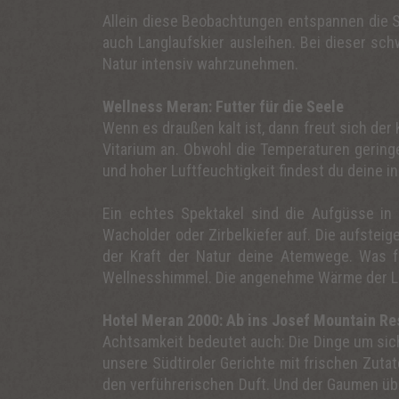
Allein diese Beobachtungen entspannen die Se
auch Langlaufskier ausleihen. Bei dieser sc
Natur intensiv wahrzunehmen.
Wellness Meran: Futter für die Seele
Wenn es draußen kalt ist, dann freut sich de
Vitarium an. Obwohl die Temperaturen geringe
und hoher Luftfeuchtigkeit findest du deine i
Ein echtes Spektakel sind die Aufgüsse in 
Wacholder oder Zirbelkiefer auf. Die aufstei
der Kraft der Natur deine Atemwege. Was f
Wellnesshimmel. Die angenehme Wärme der Lav
Hotel Meran 2000: Ab ins Josef Mountain Re
Achtsamkeit bedeutet auch: Die Dinge um sic
unsere Südtiroler Gerichte mit frischen Zutat
den verführerischen Duft. Und der Gaumen übe