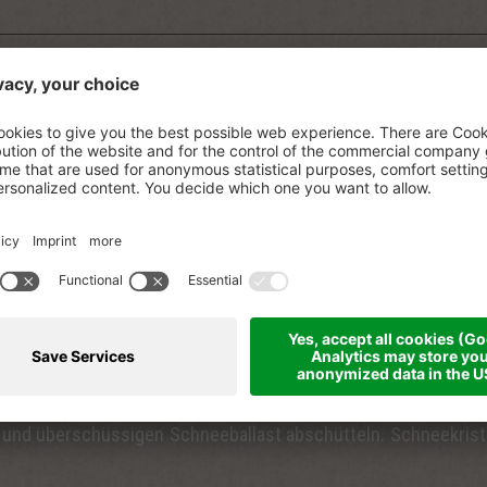
agsstress kann ganz schön ermüdend sein. Vor der Ar
lärm. Hupende Autos, die sich Stoßstange an Stoßstange d
uälen. Bei der Arbeit: Zu viele Aufgaben in zu kurzer Zeit. 
e wohl nie enden wird. Nach der Arbeit: Der mühsame Weg z
s Smartphone, das uns unentwegt mit Nachrichten bombardie
lzu verständlich, wenn sich Körper und Geist nach mehr A
chleunigung sehnen.
y aus und Welt an. Wer mit Schneeschuhen durch die versch
er wunderbare Kontrast zwischen den schneeweißen Bergen und
und überschüssigen Schneeballast abschütteln. Schneekristal