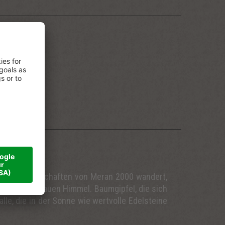
beit: Der
ie Straße
Die To-do-
urück nach
rt. Da ist
chtsamkeit
neiten Landschaften von Meran 2000 wandert,
 dem tiefblauen Himmel. Baumgipfel, die sich
le, die in der Sonne wie wertvolle Edelsteine