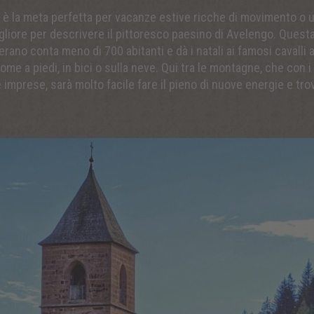
go è la meta perfetta per vacanze estive ricche di movimento o 
iore per descrivere il pittoresco paesino di Avelengo. Questa p
ano conta meno di 700 abitanti e dà i natali ai famosi cavalli av
me a piedi, in bici o sulla neve. Qui tra le montagne, che con i
imprese, sarà molto facile fare il pieno di nuove energie e trov