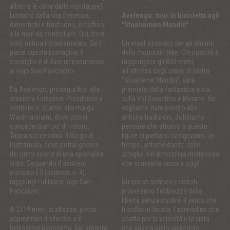
alberi e le cime delle montagne?
Lontano dalla vita frenetica,
Avelengo: tour in bicicletta agli
dimentichi il frastuono, il traffico
"Stoanernen Mandln"
e le mail da controllare. Qui, trovi
solo natura incontaminata. Se ti
Un must assoluto per gli amanti
piace questa immagine, il
della mountain bike: Chi riuscirà a
consiglio è di fare un'escursione
raggiungere gli 800 metri,
al lago San Pancrazio.
all'altezza degli omini di pietra
"Stoanerne Mandln", sarà
Da Avelengo, prosegui fino alla
premiato dalla fantastica vista
stazione Falzeben. Prendendo il
sulla Val Sarentino e Merano. Se
sentiero n. 3, arrivi alla malga
vogliamo dare credito alle
Waidmannalm, dove potrai
antiche tradizioni, dobbiamo
concederti un po' di ristoro.
pensare che attorno a queste
Tappa successiva: il Giogo di
figure di pietra si svolgevano, un
Pietramala, dove potrai godere
tempo, antiche danze delle
dei primi scorci di una splendida
streghe. Un'atmosfera misteriosa
vista. Seguendo il sentiero
che si avverte ancora oggi!
europeo E5 (sentiero n. 4),
raggiungi l'idilliaco lago San
Su questi sentieri, i ciclisti
Pancrazio.
proveranno l'ebbrezza della
libertà senza confini: il vento che
A 2119 metri di altezza, potrai
ti soffia in faccia, l'adrenalina che
apprezzare il silenzio e il
scatta per la velocità e la vista
bellissimo panorama. Sei amante
che spazia sullo splendido