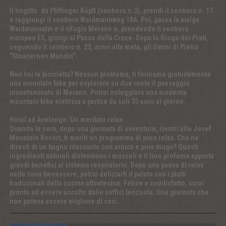
Il tragitto: da Pfiffinger Köpfl (sentiero n.3), prendi il sentiero n. 17
e raggiungi il sentiero Waidmannweg 18A. Poi, passa la malga
Waidmannalm e il rifugio Merano e, prendendo il sentiero
europeo E5, giungi al Passo della Croce. Dopo lo Giogo dei Prati,
seguendo il sentiero n. 23, arrivi alla meta, gli Omini di Pietra
"Stoanernen Mandln".
Non hai la bicicletta? Nessun problema, ti forniamo gratuitamente
una mountain bike per esplorare su due ruote il paesaggio
incontaminato di Merano. Potrai noleggiare una moderna
mountain bike elettrica a partire da soli 35 euro al giorno.
Hotel ad Avelengo: Un meritato relax
Quando la sera, dopo una giornata di avventure, rientri allo Josef
Mountain Resort, ti meriti un programma di puro relax. Che ne
diresti di un bagno rilassante con arnica e pino mugo? Questi
ingredienti naturali distendono i muscoli e il loro profumo apporta
grandi benefici al sistema respiratorio. Dopo una pausa di relax
nella zona benessere, potrai deliziarti il palato con i piatti
tradizionali della cucina altoatesina. Felice e soddisfatto, sarai
pronto ad essere accolto dalle soffici lenzuola. Una giornata che
non poteva essere migliore di così.