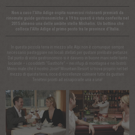
Non a caso l’Alto Adige ospita numerosi ristoranti premiati da
rinomate guide gastronomiche: a 19 tra questi è stata conferita nel
2015 almeno una delle ambite stelle Michelin. Un bottino che
colloca l’Alto Adige al primo posto tra le province d’Italia.
In questa piccola terra in mezzo alle Alpi non è comunque sempre
necessario pasteggiare nei locali stellati per gustare prelibate pietanze.
Dal punto di vista gastronomico si è davvero in buone mani nelle tante
locande – i cosiddetti “Gasthöfe” – nei rifugi di montagna e nei bistrò.
Meno male che il nostro Josef Mountain Resort si trova proprio nel bel
mezzo di questa terra, ricca di eccellenze culinarie tutte da gustare.
Tenetevi pronti ad assaporarle una a una!