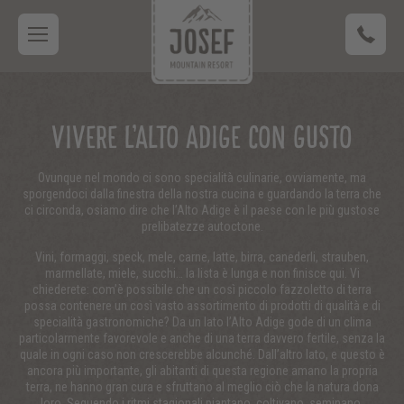
VIVERE L’ALTO ADIGE CON GUSTO
Ovunque nel mondo ci sono specialità culinarie, ovviamente, ma
sporgendoci dalla finestra della nostra cucina e guardando la terra che
ci circonda, osiamo dire che l’Alto Adige è il paese con le più gustose
prelibatezze autoctone.
Vini, formaggi, speck, mele, carne, latte, birra, canederli, strauben,
marmellate, miele, succhi… la lista è lunga e non finisce qui. Vi
chiederete: com’è possibile che un così piccolo fazzoletto di terra
possa contenere un così vasto assortimento di prodotti di qualità e di
specialità gastronomiche? Da un lato l’Alto Adige gode di un clima
particolarmente favorevole e anche di una terra davvero fertile, senza la
quale in ogni caso non crescerebbe alcunché. Dall’altro lato, e questo è
ancora più importante, gli abitanti di questa regione amano la propria
terra, ne hanno gran cura e sfruttano al meglio ciò che la natura dona
loro. Seguendo i ritmi stagionali piantano, coltivano, seminano,