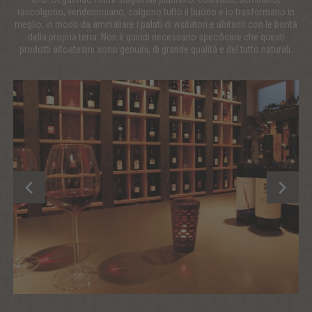
raccolgono, vendemmiano, colgono tutto il buono e lo trasformano in
meglio, in modo da ammaliare i palati di visitatori e abitanti con le bontà
della propria terra. Non è quindi necessario specificare che questi
prodotti altoatesini sono genuini, di grande qualità e del tutto naturali.